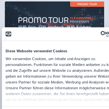
PROMO TOUR
Diese Webseite verwendet Cookies
16.09.2023
Inspire GmbH
PROMO TOUR 2023 Cleanroom and
Wir verwenden Cookies, um Inhalte und Anzeigen zu
Processes, Austria
personalisieren, Funktionen für soziale Medien anbieten zu 
und die Zugriffe auf unsere Website zu analysieren. Außerd
geben wir Informationen zu Ihrer Verwendung unserer Websi
unsere Partner für soziale Medien, Werbung und Analysen we
FIRMENNEWS
Unsere Partner führen diese Informationen möglicherweise m
weiteren Daten zusammen, die Sie ihnen bereitgestellt habe
die sie im Rahmen Ihrer Nutzung der Dienste gesammelt ha