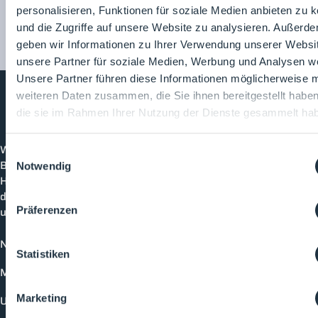
personalisieren, Funktionen für soziale Medien anbieten zu 
und die Zugriffe auf unsere Website zu analysieren. Außerd
geben wir Informationen zu Ihrer Verwendung unserer Websi
unsere Partner für soziale Medien, Werbung und Analysen we
Unsere Partner führen diese Informationen möglicherweise m
weiteren Daten zusammen, die Sie ihnen bereitgestellt habe
die sie im Rahmen Ihrer Nutzung der Dienste gesammelt ha
Cleanroom
Processes
Willkommen bei CleanroomProcesses, der
Einwilligungsauswahl
Branchenplattform für Reinraum und Prozesstechnik.
Notwendig
Hier bleibst du immer auf dem neuesten Stand, kannst
dich mit anderen verknüpfen und alle relevanten Themen
und Events der Branche entdecken.
Präferenzen
News
Statistiken
Mediathek
Marketing
Unternehmen