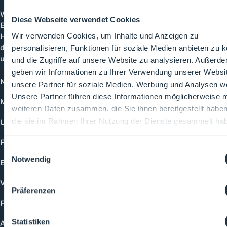
Cleanroom
Processes
Willkommen bei CleanroomProcesses, der
Diese Webseite verwendet Cookies
Branchenplattform für Reinraum und Prozesstechnik.
Hier bleibst du immer auf dem neuesten Stand, kannst
Wir verwenden Cookies, um Inhalte und Anzeigen zu
dich mit anderen verknüpfen und alle relevanten Themen
personalisieren, Funktionen für soziale Medien anbieten zu 
und Events der Branche entdecken.
und die Zugriffe auf unsere Website zu analysieren. Außerd
geben wir Informationen zu Ihrer Verwendung unserer Websi
News
unsere Partner für soziale Medien, Werbung und Analysen we
Unsere Partner führen diese Informationen möglicherweise m
Mediathek
weiteren Daten zusammen, die Sie ihnen bereitgestellt habe
Unternehmen
die sie im Rahmen Ihrer Nutzung der Dienste gesammelt ha
Produkte
Einwilligungsauswahl
Notwendig
Events
Vorträge
Präferenzen
Future-Faces
Statistiken
Academy