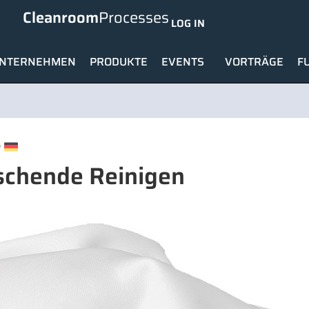
Cleanroom
Processes
LOG IN
NTERNEHMEN
PRODUKTE
EVENTS
VORTRÄGE
F
r
schende Reinigen