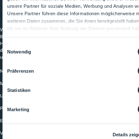
unsere Partner für soziale Medien, Werbung und Analysen we
Unsere Partner führen diese Informationen möglicherweise m
Cleanroom
Processes
weiteren Daten zusammen, die Sie ihnen bereitgestellt habe
die sie im Rahmen Ihrer Nutzung der Dienste gesammelt ha
Willkommen bei CleanroomProcesses, der
Branchenplattform für Reinraum und Prozesstechnik.
Hier bleibst du immer auf dem neuesten Stand, kannst
Einwilligungsauswahl
dich mit anderen verknüpfen und alle relevanten Themen
Notwendig
und Events der Branche entdecken.
News
Präferenzen
Mediathek
Statistiken
Unternehmen
Produkte
Marketing
Events
Vorträge
Details zei