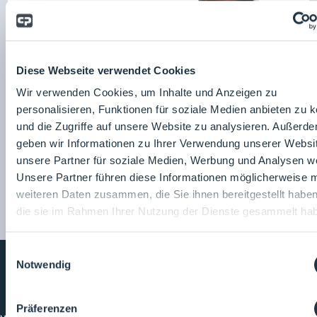
ESAU & HUEBER GmbH
Zum Unternehmensprofil
Harald Lohmeier
Diese Webseite verwendet Cookies
Wir verwenden Cookies, um Inhalte und Anzeigen zu
personalisieren, Funktionen für soziale Medien anbieten zu 
und die Zugriffe auf unsere Website zu analysieren. Außerd
geben wir Informationen zu Ihrer Verwendung unserer Websi
unsere Partner für soziale Medien, Werbung und Analysen we
Unsere Partner führen diese Informationen möglicherweise m
weiteren Daten zusammen, die Sie ihnen bereitgestellt habe
die sie im Rahmen Ihrer Nutzung der Dienste gesammelt ha
Einwilligungsauswahl
Notwendig
Cleanroom
Processes
Präferenzen