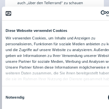
auch „über den Tellerrand“ zu schauen
Lösungsorientierte Arbeitsweise kombiniert mit
guten kommunikativen Fähigkeiten
Kundenorientierung und Zuverlässigkeit
Verhandlungssicheres Deutsch in Wort und
Schrift, gute Englischkenntnisse von Vorteil
Diese Webseite verwendet Cookies
Lust auf spannende Herausforderungen und
Wir verwenden Cookies, um Inhalte und Anzeigen zu
einem Unternehmen, welches an
personalisieren, Funktionen für soziale Medien anbieten zu 
innovativen Großprojekten für weltbekannte
und die Zugriffe auf unsere Website zu analysieren. Außerd
Kunden arbeitet
*Bei CRC zählt der Mensch! Wir setzen auf
geben wir Informationen zu Ihrer Verwendung unserer Websi
Chancengleichheit und Vielfalt und nehmen Abstand
unsere Partner für soziale Medien, Werbung und Analysen we
von jeglicher Art der Diskriminierung. Wir denken nicht
Unsere Partner führen diese Informationen möglicherweise m
in Kategorien wie Geschlecht, Alter, ethnische Herkunft,
weiteren Daten zusammen, die Sie ihnen bereitgestellt habe
Religion, sexuelle Identität oder Behinderung.
die sie im Rahmen Ihrer Nutzung der Dienste gesammelt ha
Stellenanzeige
teilen:
Einwilligungsauswahl
Notwendig
Miriam Wiedmann