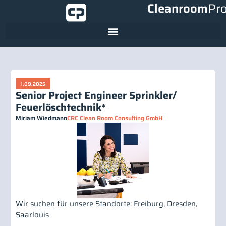
Cleanroom
Pr
1.09.2025
Senior Project Engineer Sprinkler/
Feuerlöschtechnik*
Miriam Wiedmann
CRC Clean Room Consulting GmbH
Wir suchen für unsere Standorte: Freiburg, Dresden,
Saarlouis